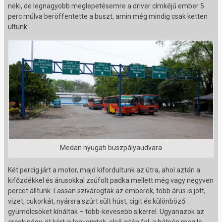
neki, de legnagyobb meglepetésemre a driver címkéjű ember 5
perc múlva beröffentette a buszt, amin még mindig csak ketten
ültünk.
Medan nyugati buszpályaudvara
Két percig járt a motor, majd kifordultunk az útra, ahol aztán a
kifőzdékkel és árusokkal zsúfolt padka mellett még vagy negyven
percet álltunk. Lassan szivárogtak az emberek, több árus is jött,
vizet, cukorkát, nyársra szúrt sült húst, cigit és különböző
gyümölcsöket kínáltak – több-kevesebb sikerrel. Ugyanazok az