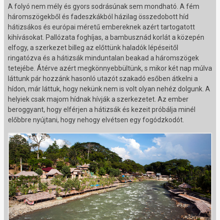
A folyó nem mély és gyors sodrásúnak sem mondható. A fém
háromszögekből és fadeszkákból házilag összedobott híd
hátizsákos és európai méretű embereknek azért tartogatott
kihívásokat. Pallózata foghíjas, a bambusznád korlát a közepén
elfogy, a szerkezet billeg az előttünk haladók lépéseitől
ringatózva és a hátizsák minduntalan beakad a háromszögek
tetejébe. Átérve azért megkönnyebbültünk, s mikor két nap múlva
láttunk pár hozzánk hasonló utazót szakadó esőben átkelni a
hídon, már láttuk, hogy nekünk nem is volt olyan nehéz dolgunk. A
helyiek csak majom hídnak hívják a szerkezetet. Az ember
beroggyant, hogy elférjen a hátizsák és kezeit próbálja minél
előbbre nyújtani, hogy nehogy elvétsen egy fogódzkodót.