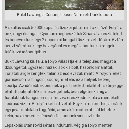
Bukit Lawang a Gunung Leuser Nemzeti Park kaputa
A szállás csak 50.000 rúpia és tízszer jobb, mint az előző. Folyóra
néz, nagy és tágas. Gyorsan megbeszéltük Sinarral a részleteket
és beneveztünk egy 2 napos raftinggal fűszerezett túrára. Aztán
pénzt váltottunk egy haverjánál és megállapodtunk a reggeli
találkozó időpontjában.
Bukit Lawang kis falu, a folyó választja el a település magját a
dzsungeltől. Egyszerű házak, sok kis bolt, hasonló kínálattal.
Turisták alig lézengtek, talán az eső évszak miatt. A folyón lehet
gumibelsőn raftingolni, csorogni lefele, ez a helyiek hétvégi
sportja. Az idősebbek beülnek a part mellett felállított, szőnyeggel
ellátott pálmatetők alá, eszegetnek, beszélgetnek, míg a
fiatalabbak hangosan rajcsúrozva ereszkednek alá a mérsékelt
sodrású vízen. A folyón két híd ível át. Egyik a majom-híd, a másik
egy jóval stabilabb függőhíd, amin akár motorral is át lehetne
kelni, ha a meredek lépcsőn fel tudnánk vinni azt oda.
Lepakolás után rövid sétára indultunk, végig a folyó mentén