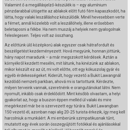
Valamint ő a megállásjelző-készülék is – egy alumínium
pénzdarabbal ütögette az ablakok előtt futó fém kapaszkodót, ha
látta, hogy valaki leszálláshoz készülődik. Minél hevesebben verte
a fémet, annál közelebb volt a leszállóhely, illene erősebben
beletaposni a fékbe. Ha nem muszáj a helyiek nem gyalogolnak
feleslegesen. Teljes volt az összhang.
Az előttünk ülő középkorú alak egyszer csak hátrafordult és
beszélgetést kezdeményezett. Hová megyünk, honnan jöttünk,
hány napot maradunk – a már megszokott kérdések. Aztán a
környékről kezdett mesélni, mit látunk, ha kinézünk az ablakon,
mikor készült ez az út, mi volt előtte, ott egy kókuszolaj gyár és
egyéb érdekességeket. Kiderült, hogy vezető a Bukit Lawangnál
kezdődő nemzeti parkban, ahová mi is tartottunk. Kérdezte,
milyen terveink vannak, szeretnénk-e orangutánokat látni. Nem
nyomult, inkább csak érdeklődött. Mint később olvastam, a helyi
gyakorlat az, hogy a buszon éppen melléd ül valaki és mire
megérkezel már be is szervezett egy túrára. Bukit Lawangban
150 vezető él, azonban napi alig 20-25 turista érkezik, így meg kell
harcolniuk a munkáért. A mi emberünk szimpatikusnak tűnt,
mutatott egy évek során összegyűjtött fotókkal és ajánlásokkal