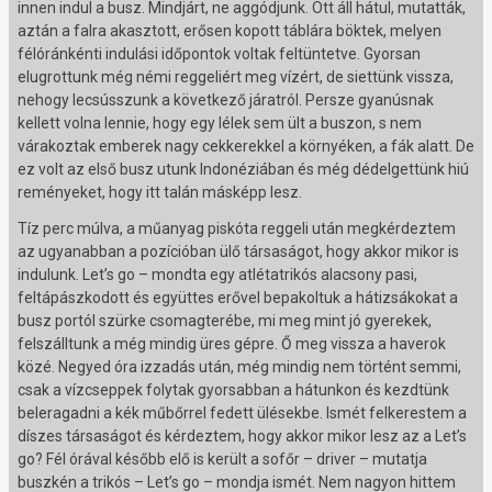
innen indul a busz. Mindjárt, ne aggódjunk. Ott áll hátul, mutatták,
aztán a falra akasztott, erősen kopott táblára böktek, melyen
félóránkénti indulási időpontok voltak feltüntetve. Gyorsan
elugrottunk még némi reggeliért meg vízért, de siettünk vissza,
nehogy lecsússzunk a következő járatról. Persze gyanúsnak
kellett volna lennie, hogy egy lélek sem ült a buszon, s nem
várakoztak emberek nagy cekkerekkel a környéken, a fák alatt. De
ez volt az első busz utunk Indonéziában és még dédelgettünk hiú
reményeket, hogy itt talán másképp lesz.
Tíz perc múlva, a műanyag piskóta reggeli után megkérdeztem
az ugyanabban a pozícióban ülő társaságot, hogy akkor mikor is
indulunk. Let’s go – mondta egy atlétatrikós alacsony pasi,
feltápászkodott és együttes erővel bepakoltuk a hátizsákokat a
busz portól szürke csomagterébe, mi meg mint jó gyerekek,
felszálltunk a még mindig üres gépre. Ő meg vissza a haverok
közé. Negyed óra izzadás után, még mindig nem történt semmi,
csak a vízcseppek folytak gyorsabban a hátunkon és kezdtünk
beleragadni a kék műbőrrel fedett ülésekbe. Ismét felkerestem a
díszes társaságot és kérdeztem, hogy akkor mikor lesz az a Let’s
go? Fél órával később elő is került a sofőr – driver – mutatja
buszkén a trikós – Let’s go – mondja ismét. Nem nagyon hittem