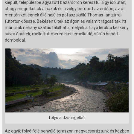
kiépült, településbe ágyazott bazársoron keresztül. Egy idő után,
ahogy megritkultak a házak és a völgy befutott az erdőbe, az út
mentén két égnek álló hajú és pofaszakállú Thomas-langúrral
futottunk össze. Békésen ültek az ágon és valamit rágcsáltak. Itt
már csak néhány szállás található, melyek a folyó lerakta keskeny
sávra épültek, mellettük meredeken emelkedő, sűrűn benőtt
domboldal.
folyó a dzsungelből
Az egyik folyó fölé benyúló teraszon megvacsoráztunk és közben