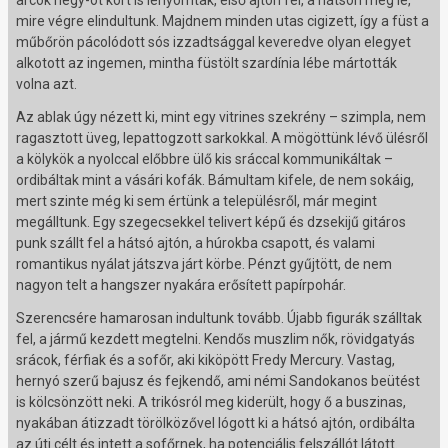
arcok négy-öt kört is lenyomtak, első ajtón fel, a hátsón meg le,
mire végre elindultunk. Majdnem minden utas cigizett, így a füst a
műbőrön pácolódott sós izzadtsággal keveredve olyan elegyet
alkotott az ingemen, mintha füstölt szardínia lébe mártották
volna azt.
Az ablak úgy nézett ki, mint egy vitrines szekrény – szimpla, nem
ragasztott üveg, lepattogzott sarkokkal. A mögöttünk lévő ülésről
a kölykök a nyolccal előbbre ülő kis sráccal kommunikáltak –
ordibáltak mint a vásári kofák. Bámultam kifele, de nem sokáig,
mert szinte még ki sem értünk a településről, már megint
megálltunk. Egy szegecsekkel telivert képű és dzsekijű gitáros
punk szállt fel a hátsó ajtón, a húrokba csapott, és valami
romantikus nyálat játszva járt körbe. Pénzt gyűjtött, de nem
nagyon telt a hangszer nyakára erősített papírpohár.
Szerencsére hamarosan indultunk tovább. Újabb figurák szálltak
fel, a jármű kezdett megtelni. Kendős muszlim nők, rövidgatyás
srácok, férfiak és a sofőr, aki kiköpött Fredy Mercury. Vastag,
hernyó szerű bajusz és fejkendő, ami némi Sandokanos beütést
is kölcsönzött neki. A trikósról meg kiderült, hogy ő a buszinas,
nyakában átizzadt törölközővel lógott ki a hátsó ajtón, ordibálta
az úti célt és intett a sofőrnek, ha potenciális felszállót látott.