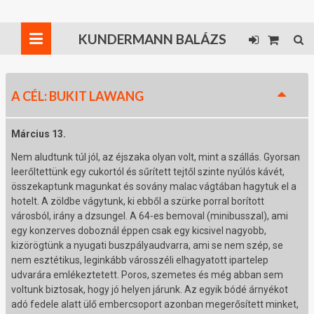
KUNDERMANN BALÁZS
A CÉL: BUKIT LAWANG
Március 13.
Nem aludtunk túl jól, az éjszaka olyan volt, mint a szállás. Gyorsan
leerőltettünk egy cukortól és sűrített tejtől szinte nyúlós kávét,
összekaptunk magunkat és sovány malac vágtában hagytuk el a
hotelt. A zöldbe vágytunk, ki ebből a szürke porral borított
városból, irány a dzsungel. A 64-es bemoval (minibusszal), ami
egy konzerves doboznál éppen csak egy kicsivel nagyobb,
kizörögtünk a nyugati buszpályaudvarra, ami se nem szép, se
nem esztétikus, leginkább városszéli elhagyatott ipartelep
udvarára emlékeztetett. Poros, szemetes és még abban sem
voltunk biztosak, hogy jó helyen járunk. Az egyik bódé árnyékot
adó fedele alatt ülő embercsoport azonban megerősített minket,