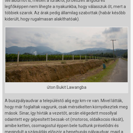
teli albumot is, mesélt a túrákról, jól beszélt angolul és
legfőképpen nem lihegte a nyakunkba, hogy válasszuk őt, mert a
többiek szarok. Az árak pedig államilag szabottak (habár később
kiderült, hogy rugalmasan alakíthatóak).
úton Bukit Lawangba
A buszpályaudvar a településtő alig egy km-re van. Mivel látták,
hogy már foglaltak vagyunk, csak mérsékelten környékeztek meg
mások. Sinar, így hívták a vezetőt, arcán elégedett mosollyal
odaintett egy gépesített becsak-ot (motoros, oldalkocsis riksát),
amibe ketten, csomagostul éppen bele tudtunk préselődni és
megindult a száguldás először a hepehupás pályaudvar, majd a