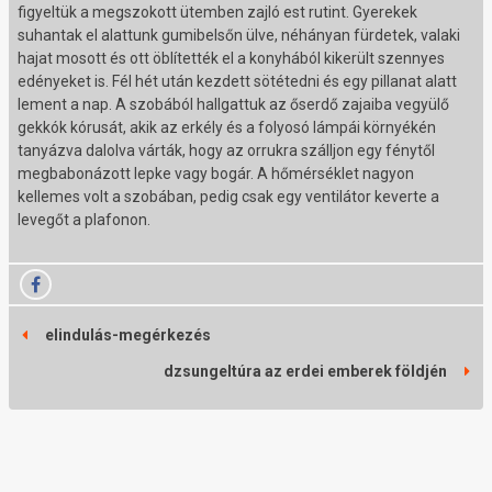
figyeltük a megszokott ütemben zajló est rutint. Gyerekek
suhantak el alattunk gumibelsőn ülve, néhányan fürdetek, valaki
hajat mosott és ott öblítették el a konyhából kikerült szennyes
edényeket is. Fél hét után kezdett sötétedni és egy pillanat alatt
lement a nap. A szobából hallgattuk az őserdő zajaiba vegyülő
gekkók kórusát, akik az erkély és a folyosó lámpái környékén
tanyázva dalolva várták, hogy az orrukra szálljon egy fénytől
megbabonázott lepke vagy bogár. A hőmérséklet nagyon
kellemes volt a szobában, pedig csak egy ventilátor keverte a
levegőt a plafonon.
elindulás-megérkezés
dzsungeltúra az erdei emberek földjén
j