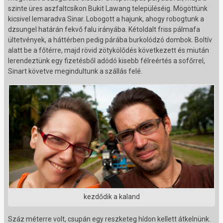
szinte üres aszfaltcsíkon Bukit Lawang településéig. Mögöttünk
kicsivel lemaradva Sinar. Lobogott a hajunk, ahogy robogtunk a
dzsungel határán fekvő falu irányába. Kétoldalt friss pálmafa
ültetvények, a háttérben pedig párába burkolódzó dombok. Boltív
alatt be a főtérre, majd rövid zötykölődés következett és miután
lerendeztünk egy fizetésből adódó kisebb félreértés a sofőrrel,
Sinart követve megindultunk a szállás felé.
kezdődik a kaland
Száz méterre volt, csupán egy reszketeg hídon kellett átkelnünk.