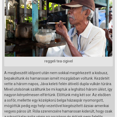
reggeli tea cigivel
A megbeszélt időpont után nem sokkal megérkezett a kisbusz,
bepakoltunk és hamarosan ismét mozgásban voltunk. Kezdetét
vette a három napos, Jáva keleti felén átívelő dupla vulkán túrára.
Mivel utolsónak szálltunk be mi kaptuk a leghátsó három ülést, így
nagyon kényelmesen elfértünk. Előttünk még két sor. Az elsőben
a sofőr, mellette egy középkorú belga házaspár nyomorgott,
mögöttük pedig egy helyi vezetővel kiegészített ázsiai-amerikai
vegyes páros ült. Róla szerencsére hamarosan kiderült, hogy csak
a párost kalauzolja végig az országon és értünk nem felelős.