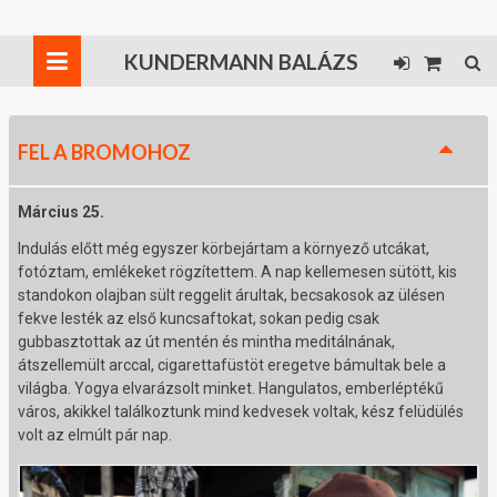
KUNDERMANN BALÁZS
FEL A BROMOHOZ
Március 25.
Indulás előtt még egyszer körbejártam a környező utcákat,
fotóztam, emlékeket rögzítettem. A nap kellemesen sütött, kis
standokon olajban sült reggelit árultak, becsakosok az ülésen
fekve lesték az első kuncsaftokat, sokan pedig csak
gubbasztottak az út mentén és mintha meditálnának,
átszellemült arccal, cigarettafüstöt eregetve bámultak bele a
világba. Yogya elvarázsolt minket. Hangulatos, emberléptékű
város, akikkel találkoztunk mind kedvesek voltak, kész felüdülés
volt az elmúlt pár nap.