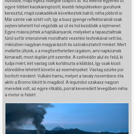
hűvösbe, majd egész hidegbe csapott át. Az eleinte egyenes út
egyre többet kacskaringózott, kisebb településeken gurultunk
keresztül, majd szakadékok következtek balról, néha jobbról is.
Már szinte vak sötét volt, így a busz gyenge reflektorainál csak
sejteni lehetett hol végződik az út és hol kezdődik a lejtmenet.
Egyre másra jöttek a hajtűkanyarok, melyeket a tapasztaltnak
tűnő sofőr intenzívnek mondható vezetési technikával vett be,
miközben nagyban magyarázott és szórakoztatott minket. Mert
mellette ültünk, s a megfizethetetlen izgalom, ami napköznek
kimaradt, most duplán jött szembe. A szélvédőn alul és felül, ki
tudja miért, két vastag csík korlátozta a kilátást, így csak kicsit
előredőlve lehetett követni az eseményeket. Vastag szürke por
borított mindent. Vulkáni hamu, melyet a tavaly novembere óta
aktív a Bromo lökött ki magából. A legutolsó szakasz nagyon
meredek volt, az egyre ritkább, porral keveredett levegőben néha
a motor is felsírt.