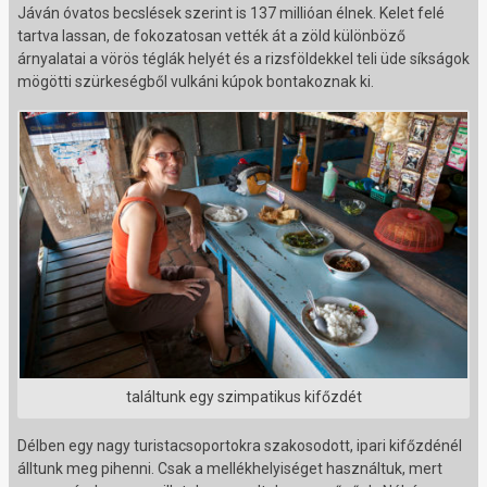
Jáván óvatos becslések szerint is 137 millióan élnek. Kelet felé
tartva lassan, de fokozatosan vették át a zöld különböző
árnyalatai a vörös téglák helyét és a rizsföldekkel teli üde síkságok
mögötti szürkeségből vulkáni kúpok bontakoznak ki.
találtunk egy szimpatikus kifőzdét
Délben egy nagy turistacsoportokra szakosodott, ipari kifőzdénél
álltunk meg pihenni. Csak a mellékhelyiséget használtuk, mert