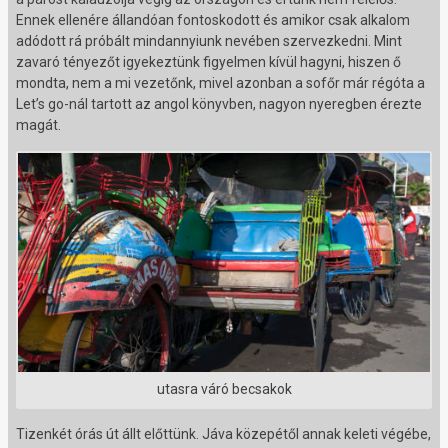
Ennek ellenére állandóan fontoskodott és amikor csak alkalom
adódott rá próbált mindannyiunk nevében szervezkedni. Mint
zavaró tényezőt igyekeztünk figyelmen kívül hagyni, hiszen ő
mondta, nem a mi vezetőnk, mivel azonban a sofőr már régóta a
Let’s go-nál tartott az angol könyvben, nagyon nyeregben érezte
magát.
utasra váró becsakok
Tizenkét órás út állt előttünk. Jáva közepétől annak keleti végébe,