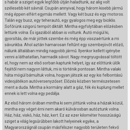
s habár a sziget egyik legfőbb útján haladtunk, az alig volt
szélesebb két sávnál. Csupán annyival, hogy három kisebb jármű
még éppen elfért egymás mellett. Vagy két busz és egy motoros.
Talán egy busz, egy teherautó, egy gyalogos meg egy biciklis.
Sofőrünk szigorú tempót diktált. Mintha egyfolytában előzésben
lettünk volna. És igazából abban is voltunk. Autó mögül ki,
gyorsítás, de már jöttek szembe és még épp visszaértünk a mi
sávunkba. Ahol aztán hamarosan feltűnt egy szembejövőt előző,
nálunk általában mindig nagyobb jármű. Ilyenkor kellett igénybe
venni a láthatatlan, harmadik sávot. Nagy megnyugvással töltött
el, hogy nem az első sorban kaptunk helyet, így az előttünk ülők
fejétől nem nagyon láttuk, mi is történik pontosan. Mintha valaki
háta mögül bámultuk volna, hogyan játszik az egy kis felbontású
videojátékon autóversenyzőset. Előzés közben természetesen
ment a duda. Mintha a kormány alatt a gáz, fék és kuplung mellet
ennek is lett volna egy pedálja.
Az első három órában mintha ki sem jöttünk volna a házak közül,
mintha egy véget érni nem akaró külvárosban autóztunk volna.
Ház, ház, viskó, ház, ház, kert. Ez az ezer kilométer hosszúságú
sziget a világ legsűrűbben lakott helyeinek egyike, a
Magyarországnál csupán másfélszer nagyobb területen fekvő