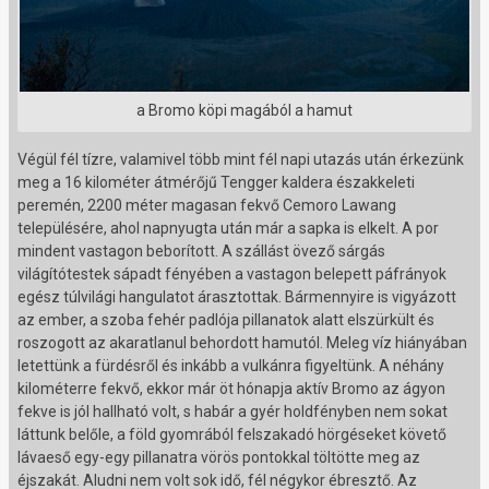
a Bromo köpi magából a hamut
Végül fél tízre, valamivel több mint fél napi utazás után érkezünk
meg a 16 kilométer átmérőjű Tengger kaldera északkeleti
peremén, 2200 méter magasan fekvő Cemoro Lawang
településére, ahol napnyugta után már a sapka is elkelt. A por
mindent vastagon beborított. A szállást övező sárgás
világítótestek sápadt fényében a vastagon belepett páfrányok
egész túlvilági hangulatot árasztottak. Bármennyire is vigyázott
az ember, a szoba fehér padlója pillanatok alatt elszürkült és
roszogott az akaratlanul behordott hamutól. Meleg víz hiányában
letettünk a fürdésről és inkább a vulkánra figyeltünk. A néhány
kilométerre fekvő, ekkor már öt hónapja aktív Bromo az ágyon
fekve is jól hallható volt, s habár a gyér holdfényben nem sokat
láttunk belőle, a föld gyomrából felszakadó hörgéseket követő
lávaeső egy-egy pillanatra vörös pontokkal töltötte meg az
éjszakát. Aludni nem volt sok idő, fél négykor ébresztő. Az