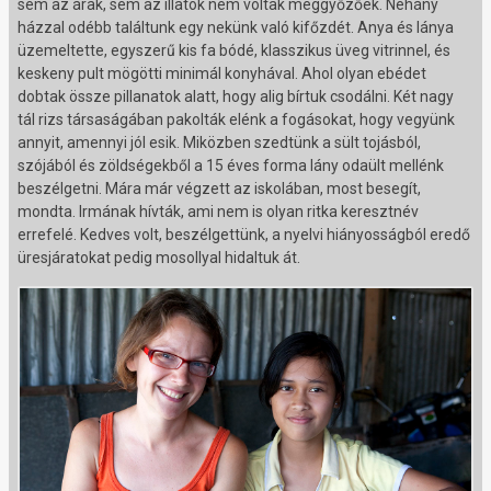
sem az árak, sem az illatok nem voltak meggyőzőek. Néhány
házzal odébb találtunk egy nekünk való kifőzdét. Anya és lánya
üzemeltette, egyszerű kis fa bódé, klasszikus üveg vitrinnel, és
keskeny pult mögötti minimál konyhával. Ahol olyan ebédet
dobtak össze pillanatok alatt, hogy alig bírtuk csodálni. Két nagy
tál rizs társaságában pakolták elénk a fogásokat, hogy vegyünk
annyit, amennyi jól esik. Miközben szedtünk a sült tojásból,
szójából és zöldségekből a 15 éves forma lány odaült mellénk
beszélgetni. Mára már végzett az iskolában, most besegít,
mondta. Irmának hívták, ami nem is olyan ritka keresztnév
errefelé. Kedves volt, beszélgettünk, a nyelvi hiányosságból eredő
üresjáratokat pedig mosollyal hidaltuk át.