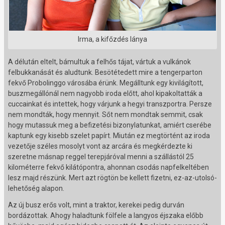
Irma, a kifőzdés lánya
A délután eltelt, bámultuk a felhős tájat, vártuk a vulkánok
felbukkanását és aludtunk. Besötétedett mire a tengerparton
fekvő Probolinggo városába érünk. Megálltunk egy kivilágított,
buszmegállónál nem nagyobb iroda előtt, ahol kipakoltatták a
cuccainkat és intettek, hogy várjunk a hegyi transzportra. Persze
nem mondták, hogy mennyit. Sőt nem mondtak semmit, csak
hogy mutassuk meg a befizetési bizonylatunkat, amiért cserébe
kaptunk egy kisebb szelet papírt. Miután ez megtörtént az iroda
vezetője széles mosolyt vont az arcára és megkérdezte ki
szeretne másnap reggel terepjáróval menni a szállástól 25
kilométerre fekvő kilátópontra, ahonnan csodás napfelkeltében
lesz majd részünk. Mert azt rögtön be kellett fizetni, ez-az-utolsó-
lehetőség alapon.
Az új busz erős volt, mint a traktor, kerekei pedig durván
bordázottak. Ahogy haladtunk fölfele a langyos éjszaka előbb