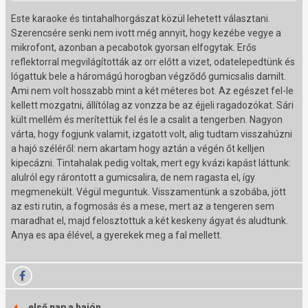
Este karaoke és tintahalhorgászat közül lehetett választani.
Szerencsére senki nem ivott még annyit, hogy kezébe vegye a
mikrofont, azonban a pecabotok gyorsan elfogytak. Erős
reflektorral megvilágították az orr előtt a vizet, odatelepedtünk és
lógattuk bele a háromágú horogban végződő gumicsalis damilt.
Ami nem volt hosszabb mint a két méteres bot. Az egészet fel-le
kellett mozgatni, állítólag az vonzza be az éjjeli ragadozókat. Sári
kült mellém és merítettük fel és le a csalit a tengerben. Nagyon
várta, hogy fogjunk valamit, izgatott volt, alig tudtam visszahúzni
a hajó széléről: nem akartam hogy aztán a végén őt kelljen
kipecázni. Tintahalak pedig voltak, mert egy kvázi kapást láttunk:
alulról egy rárontott a gumicsalira, de nem ragasta el, így
megmenekült. Végül meguntuk. Visszamentünk a szobába, jött
az esti rutin, a fogmosás és a mese, mert az a tengeren sem
maradhat el, majd felosztottuk a két keskeny ágyat és aludtunk.
Anya es apa élével, a gyerekek meg a fal mellett.
első nap a hajón