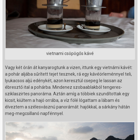
vietnami csöpögős kávé
Vagy két órán át kanyarogtunk a vizen, ittunk egy vietnámi kávét:
a pohár aljába sűrített tejet tesznek, rá egy kávéörleménnyel teli,
lyukacsos aljú edénykét, azon keresztül csepeg le lassan az
ébresztő ital a pohárba. Mindenez szobaablakból tengeres-
sziklaszirtes panoráma. Aztán amíg a többiek szundítottak egy
kicsit, kiültem a hajó orrába, a víz fölé lógattam a lábam és
élveztem a szélesvásznú panorámát: hajókkal, a sárkány hátán
meg-megcsillanó napfénnyel.