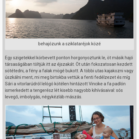
behajózunk a sziklataréjok közé
Egy szigetekkel körbevett ponton horgonyoztunk le, öt másik hajó
társaságában töltjük itt az éjszakát. Öt után fokozatosan kezdett
sötétedni, a fény a falak mögé bukott. A többi utas kajakozni vagy
úszkálni ment, mi meg birtokba vettük a fenti fedélzezet és míg
Sári a vitorlarúdról lelógó kötélen hintázott Vincike a fa padlón
ismerkedett a tengerész lét kisebb nagyobb kihívásaival: sós
levegő, imbolygás, négykézláb mászás.