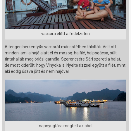
vacsora előtt a fedélzeten
A tengeri herkentyűs vacsorát már sötétben tálalták. Volt ott
minden, ami a hajó alatt él és mozog: halfilé, halpogácsa, sült
tintahalláb meg óriási garnéla. Szerencsére Sári szereti a halat,
de most kiderült, hogy Vinyoka is. Nyelte rizzsel együtt a filét, mint
aki eddig úszva jött és nem hajóval.
napnyugtára megtelt az öböl