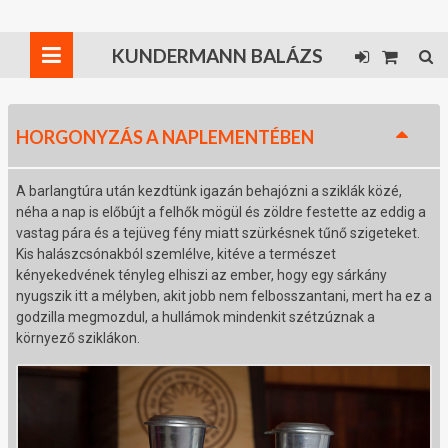
KUNDERMANN BALÁZS
HORGONYZÁS A NAPLEMENTÉBEN
A barlangtúra után kezdtünk igazán behajózni a sziklák közé,
néha a nap is előbújt a felhők mögül és zöldre festette az eddig a
vastag pára és a tejüveg fény miatt szürkésnek tűnő szigeteket.
Kis halászcsónakból szemlélve, kitéve a természet
kényekedvének tényleg elhiszi az ember, hogy egy sárkány
nyugszik itt a mélyben, akit jobb nem felbosszantani, mert ha ez a
godzilla megmozdul, a hullámok mindenkit szétzúznak a
környező sziklákon.