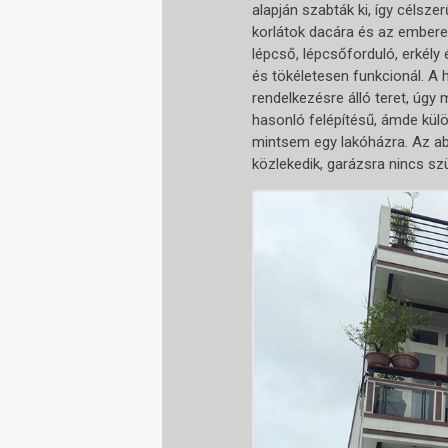
alapján szabták ki, így célsze
korlátok dacára és az embere
lépcső, lépcsőforduló, erkély 
és tökéletesen funkcionál. A
rendelkezésre álló teret, úgy
hasonló felépítésű, ámde kül
mintsem egy lakóházra. Az abl
közlekedik, garázsra nincs szü