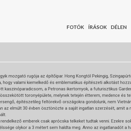
FOTÓK
ÍRÁSOK
DÉLEN
yik mozgató rugója az építőipar. Hong Kongtól Pekingig, Szingapúrt
, hogy valami kiemelkedő és emblematikus építészeti alkotást hozza
t kaszinóparadicsom, a Petronas ikertornyok, a futurisztikus Garde
összekötött toronyépülete, melynek tetején étterem, medence és telj
ersengő, építészetileg feltörekvő országokra gondolunk, nem Vietná
az elmúlt 30 évben ösztönözte a saját ingatlan szerzését, amit a
ált.
 rendelkező emberek csak aprócska telkeket tudtak venni. Ezekre s
zélssége olykor a 3 métert sem haldta meg. Anno az ingatlanadót a 