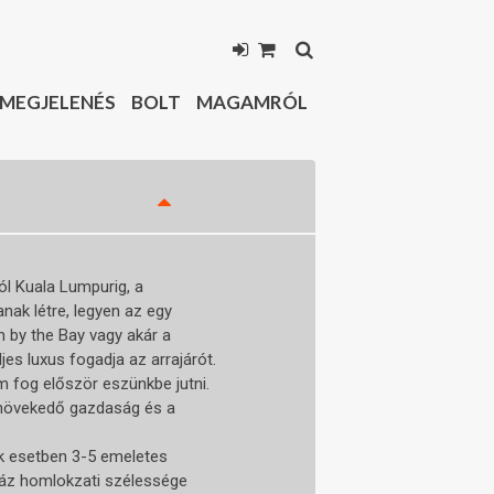
MEGJELENÉS
BOLT
MAGAMRÓL
ól Kuala Lumpurig, a
nak létre, legyen az egy
n by the Bay vagy akár a
es luxus fogadja az arrajárót.
m fog először eszünkbe jutni.
 növekedő gazdaság és a
ok esetben 3-5 emeletes
ház homlokzati szélessége