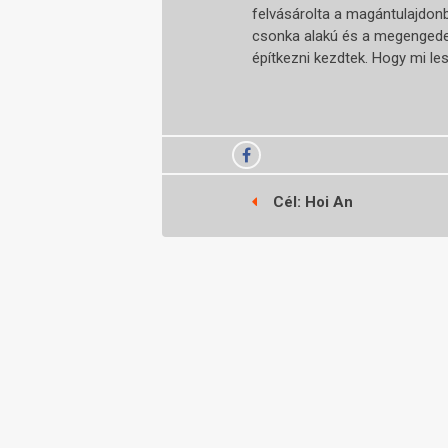
felvásárolta a magántulajdonba
csonka alakú és a megengedett
építkezni kezdtek. Hogy mi lesz
Cél: Hoi An