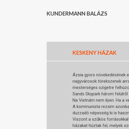
KUNDERMANN BALÁZS
KESKENY HÁZAK
Ázsia gyors növekedésének eg
nagyvárosok törekszenek arra
mesterséges szigetre felhúzot
Sands Skypark három felülről 
Na Vietnám nem ilyen. Ha a v
A kommunista rezsim azonban 
duzzadó népesség ki is haszn
Viszont a szűkös forrásokkal
házakat húztak fel, melyek s