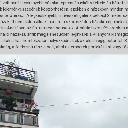
rű volt minél keskenyebb házakat építeni és inkább felfele és hátrafel
k leleményességének köszönhetően, ezekben a házakban minden megv
és tetőterasz. A legkeskenyebb művészeti galéria például 2 méter szé
 házak itt nem külön állnak, hanem a szomszédos házakra épülnek rá
 mint Angliában az ún. terraced house-ok. A sűrűn lakott fővárosban 
önálló házakat, amik megjelenésükben leginkább a villanyóra kismegs
akok a ház homlokzatán helyezkednek el, az oldal végig betonfal. S 
kség, a földszinti rész a bolt, ahol az emberek portékájukat vagy főzt