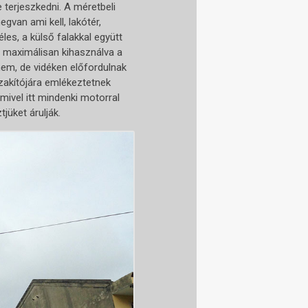
e terjeszkedni. A méretbeli
an ami kell, lakótér,
les, a külső falakkal együtt
, maximálisan kihasználva a
nem, de vidéken előfordulnak
zakítójára emlékeztetnek
mivel itt mindenki motorral
jüket árulják.