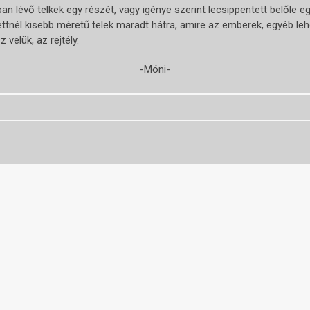
n lévő telkek egy részét, vagy igénye szerint lecsippentett belőle e
nél kisebb méretű telek maradt hátra, amire az emberek, egyéb lehet
 velük, az rejtély.
-Móni-