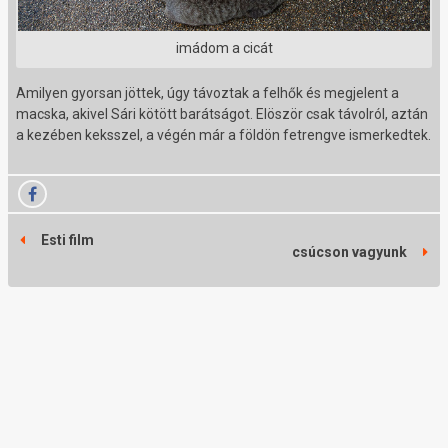
imádom a cicát
Amilyen gyorsan jöttek, úgy távoztak a felhők és megjelent a
macska, akivel Sári kötött barátságot. Elöször csak távolról, aztán
a kezében keksszel, a végén már a földön fetrengve ismerkedtek.
Esti film
csúcson vagyunk
j