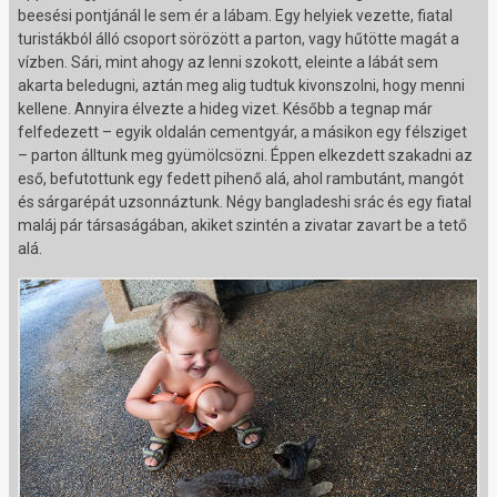
beesési pontjánál le sem ér a lábam. Egy helyiek vezette, fiatal
turistákból álló csoport sörözött a parton, vagy hűtötte magát a
vízben. Sári, mint ahogy az lenni szokott, eleinte a lábát sem
akarta beledugni, aztán meg alig tudtuk kivonszolni, hogy menni
kellene. Annyira élvezte a hideg vizet. Később a tegnap már
felfedezett – egyik oldalán cementgyár, a másikon egy félsziget
– parton álltunk meg gyümölcsözni. Éppen elkezdett szakadni az
eső, befutottunk egy fedett pihenő alá, ahol rambutánt, mangót
és sárgarépát uzsonnáztunk. Négy bangladeshi srác és egy fiatal
maláj pár társaságában, akiket szintén a zivatar zavart be a tető
alá.