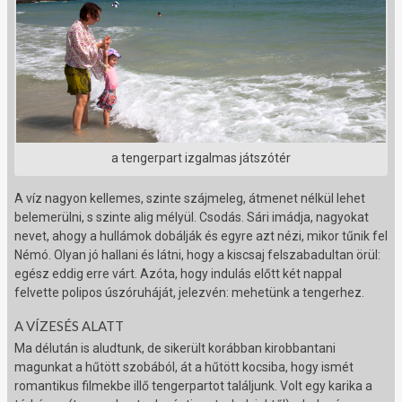
a tengerpart izgalmas játszótér
A víz nagyon kellemes, szinte szájmeleg, átmenet nélkül lehet
belemerülni, s szinte alig mélyül. Csodás. Sári imádja, nagyokat
nevet, ahogy a hullámok dobálják és egyre azt nézi, mikor tűnik fel
Némó. Olyan jó hallani és látni, hogy a kiscsaj felszabadultan örül:
egész eddig erre várt. Azóta, hogy indulás előtt két nappal
felvette polipos úszóruháját, jelezvén: mehetünk a tengerhez.
A VÍZESÉS ALATT
Ma délután is aludtunk, de sikerült korábban kirobbantani
magunkat a hűtött szobából, át a hűtött kocsiba, hogy ismét
romantikus filmekbe illő tengerpartot találjunk. Volt egy karika a