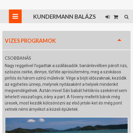
KUNDERMANN BALÁZS
VIZES PROGRAMOK
CSOBBANÁS
Nagy reggelivel fogadtak a szállásadók: banánlevélben párolt rizs,
szószos csirke, dinnye, tízféle aprósütemény, meg a szokásos
pirítós és három színű műlekvár. Vége a böjti időszaknak, keződik
az egyhetes ünnep, melynek nyitásaként a helyiek mindenkit
megvendégelnek. Aztán mivel Sári babát hétökrös szekérrel sem
lehetett visszafogni, irány a part. A föveny melletti bárok még
üresek, most kezdik kölcsönözni az első jetski-ket és még pont
vetnek némi árnyékot a közeli épületek.