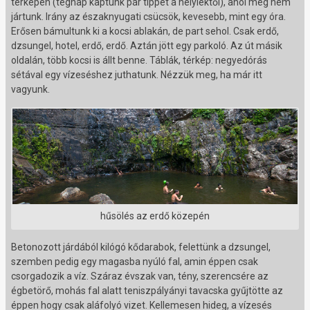
térképen (tegnap kaptunk pár tippet a helyiektől), ahol még nem
jártunk. Irány az északnyugati csücsök, kevesebb, mint egy óra.
Erősen bámultunk ki a kocsi ablakán, de part sehol. Csak erdő,
dzsungel, hotel, erdő, erdő. Aztán jött egy parkoló. Az út másik
oldalán, több kocsi is állt benne. Táblák, térkép: negyedórás
sétával egy vízeséshez juthatunk. Nézzük meg, ha már itt
vagyunk.
hűsölés az erdő közepén
Betonozott járdából kilógó kődarabok, felettünk a dzsungel,
szemben pedig egy magasba nyúló fal, amin éppen csak
csorgadozik a víz. Száraz évszak van, tény, szerencsére az
égbetörő, mohás fal alatt teniszpályányi tavacska gyűjtötte az
éppen hogy csak aláfolyó vizet. Kellemesen hideg, a vízesés