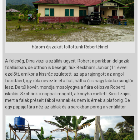
három éjszakát töltöttünk Robertéknél
A feleség, Dina viszi a szállás ügyeit, Robert a parkban dolgozik
főállásban, de otthon is besegít, fiúk Beckham Junior (11 évvel
ezelőtt, amikor a kissrác született, az apa rajongott az angol
focistáért, így róla nevezte el a fiát, hátha ő is nagy labdazsonglőr
lesz. De túl kövér, mondja mosolyogva a fiára célozva Robert)
iskolás. Szobánk a nappali mögött, a konyha mellett. Kicsit zajos,
mert a falak préselt fából vannak és nem is érnek a plafonig. De
egy papajafára néz az ablak és a sarokban pörög a ventillátor.