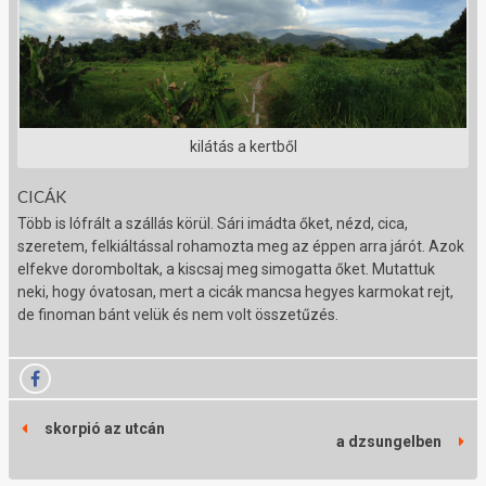
kilátás a kertből
CICÁK
Több is lófrált a szállás körül. Sári imádta őket, nézd, cica,
szeretem, felkiáltással rohamozta meg az éppen arra járót. Azok
elfekve doromboltak, a kiscsaj meg simogatta őket. Mutattuk
neki, hogy óvatosan, mert a cicák mancsa hegyes karmokat rejt,
de finoman bánt velük és nem volt összetűzés.
skorpió az utcán
a dzsungelben