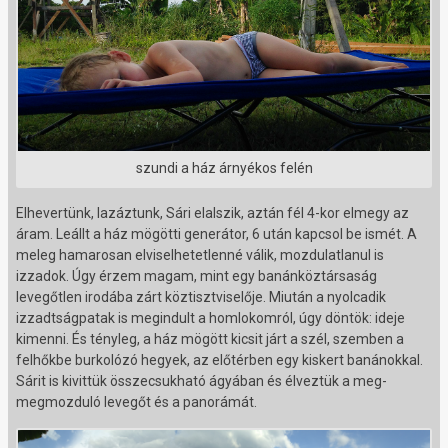
szundi a ház árnyékos felén
Elhevertünk, lazáztunk, Sári elalszik, aztán fél 4-kor elmegy az
áram. Leállt a ház mögötti generátor, 6 után kapcsol be ismét. A
meleg hamarosan elviselhetetlenné válik, mozdulatlanul is
izzadok. Úgy érzem magam, mint egy banánköztársaság
levegőtlen irodába zárt köztisztviselője. Miután a nyolcadik
izzadtságpatak is megindult a homlokomról, úgy döntök: ideje
kimenni. És tényleg, a ház mögött kicsit járt a szél, szemben a
felhőkbe burkolózó hegyek, az előtérben egy kiskert banánokkal.
Sárit is kivittük összecsukható ágyában és élveztük a meg-
megmozduló levegőt és a panorámát.