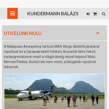
KUNDERMANN BALÁZS
UTICÉLUNK MULU
A Malaysian Airwayshez tartozó MAS Wings délelőtti járatával
repültünk be a Sarawak keleti felében, Bruneitől délre fekvő,
barlangrendszerei miatt a világörökség részét képező Mulu
Nemzei Parkba. Autóút ide nem vezet, a látogatók repülővel
érkeznek.