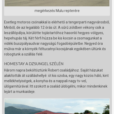
megérkezés Mulu repterére
Esetleg motoros csónakkal is elérhető a tengerparti nagyvárosból,
Miriből, de az legalább 12 órás út. A sűrű zöldben vékony csík a
leszállópálya, körülötte tojástartóhoz hasonló hegyes-völgyes,
hepehupás táj. Két férfi húzza be kis kocsin a csomagunkat a
vidéki buszpályaudvar nagyságú fogadóépületbe. Negyed óra
múlva már a környék féltucatnyi kocsijának egyikében ültünk és
robogtunk a szállás felé.
HOMESTAY A DZSUNGEL SZÉLÉN
Három napra beköltöztünk Robert családjához. Saját házukat
alakították át szálláshellyé: öt kis szoba, egy nagy közös háló, kint
mellékhelyiségek, a konyha és a nappali nagy tv-vel,
ülőgarnitúrával. Itt szokott a család üldögélni, mikor mindenkinek
lejárt a munkaideje.