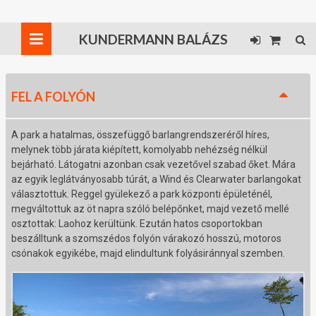
KUNDERMANN BALÁZS
FEL A FOLYÓN
A park a hatalmas, összefüggő barlangrendszeréről híres,
melynek több járata kiépített, komolyabb nehézség nélkül
bejárható. Látogatni azonban csak vezetővel szabad őket. Mára
az egyik leglátványosabb túrát, a Wind és Clearwater barlangokat
választottuk. Reggel gyülekező a park központi épületénél,
megváltottuk az öt napra szóló belépőnket, majd vezető mellé
osztottak: Laohoz kerültünk. Ezután hatos csoportokban
beszálltunk a szomszédos folyón várakozó hosszú, motoros
csónakok egyikébe, majd elindultunk folyásiránnyal szemben.