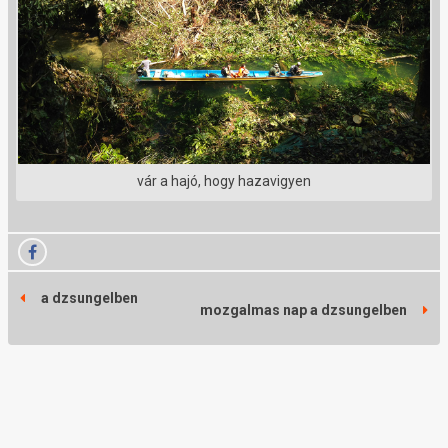
vár a hajó, hogy hazavigyen
a dzsungelben
mozgalmas nap a dzsungelben
j