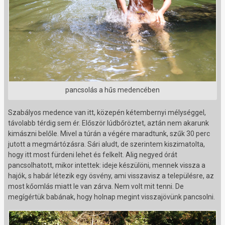
pancsolás a hűs medencében
Szabályos medence van itt, közepén kétembernyi mélységgel,
távolabb térdig sem ér. Először lúdbőröztet, aztán nem akarunk
kimászni belőle. Mivel a túrán a végére maradtunk, szűk 30 perc
jutott a megmártózásra. Sári aludt, de szerintem kiszimatolta,
hogy itt most fürdeni lehet és felkelt. Alig negyed órát
pancsolhatott, mikor intettek: ideje készülöni, mennek vissza a
hajók, s habár létezik egy ösvény, ami visszavisz a településre, az
most kőomlás miatt le van zárva. Nem volt mit tenni. De
megígértük babának, hogy holnap megint visszajövünk pancsolni.