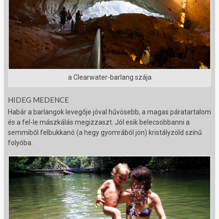
a Clearwater-barlang szája
HIDEG MEDENCE
Habár a barlangok levegője jóval hűvösebb, a magas páratartalom
és a fel-le mászkálás megizzaszt. Jól esik belecsobbanni a
semmiből felbukkanó (a hegy gyomrából jön) kristályzöld színű
folyóba.