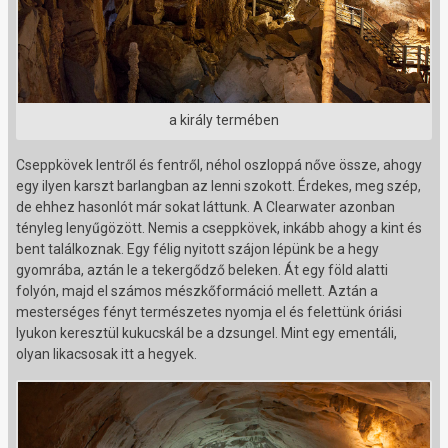
a király termében
Cseppkövek lentről és fentről, néhol oszloppá nőve össze, ahogy
egy ilyen karszt barlangban az lenni szokott. Érdekes, meg szép,
de ehhez hasonlót már sokat láttunk. A Clearwater azonban
tényleg lenyűgözött. Nemis a cseppkövek, inkább ahogy a kint és
bent találkoznak. Egy félig nyitott szájon lépünk be a hegy
gyomrába, aztán le a tekergődző beleken. Át egy föld alatti
folyón, majd el számos mészkőformáció mellett. Aztán a
mesterséges fényt természetes nyomja el és felettünk óriási
lyukon keresztül kukucskál be a dzsungel. Mint egy ementáli,
olyan likacsosak itt a hegyek.