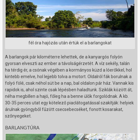
fél óra hajózás után értük el a barlangokat
A barlangok pár kilométerre lehettek, de a kanyargós folyón
gyorsan elveszti az ember a távolságérzetét. A víz sekély, talán
ha térdig ér, a csónak végében a kormányos küzd a lóerőkkel, hol
kintebb emelve, hol lejjebb tolva a motort. Oldalról fák borulnak a
folyó fölé, csak néhol süt be a nap, bal oldalon pár ház. Vannak kis
rapidok is, ahol szinte csak lépésben haladtunk. Sziklák között át,
néha megbillen a hajó, főleg ha a benne ülők forgolódnak. A kb.
30-35 perces utat egy kötelező piaclátogatással szakítják: helyiek
árulnak gyöngyből fűzött csecsebecséket, fonott kosarakat,
szőnyegeket.
BARLANGTÚRA