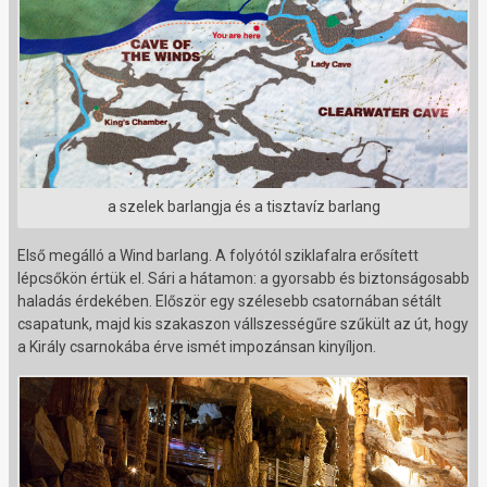
a szelek barlangja és a tisztavíz barlang
Első megálló a Wind barlang. A folyótól sziklafalra erősített
lépcsőkön értük el. Sári a hátamon: a gyorsabb és biztonságosabb
haladás érdekében. Először egy szélesebb csatornában sétált
csapatunk, majd kis szakaszon vállszességűre szűkült az út, hogy
a Király csarnokába érve ismét impozánsan kinyíljon.