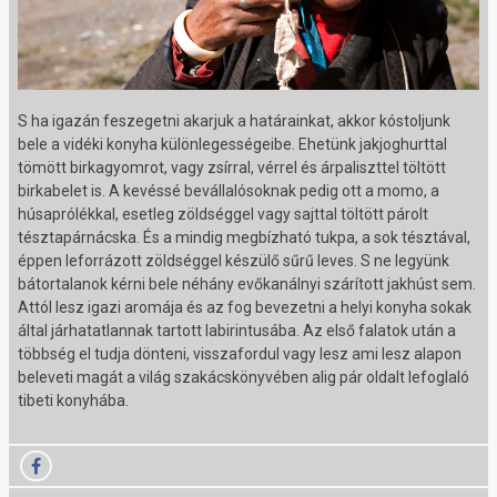
S ha igazán feszegetni akarjuk a határainkat, akkor kóstoljunk
bele a vidéki konyha különlegességeibe. Ehetünk jakjoghurttal
tömött birkagyomrot, vagy zsírral, vérrel és árpaliszttel töltött
birkabelet is. A kevéssé bevállalósoknak pedig ott a momo, a
húsaprólékkal, esetleg zöldséggel vagy sajttal töltött párolt
tésztapárnácska. És a mindig megbízható tukpa, a sok tésztával,
éppen leforrázott zöldséggel készülő sűrű leves. S ne legyünk
bátortalanok kérni bele néhány evőkanálnyi szárított jakhúst sem.
Attól lesz igazi aromája és az fog bevezetni a helyi konyha sokak
által járhatatlannak tartott labirintusába. Az első falatok után a
többség el tudja dönteni, visszafordul vagy lesz ami lesz alapon
beleveti magát a világ szakácskönyvében alig pár oldalt lefoglaló
tibeti konyhába.