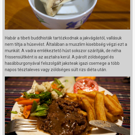
Habár a tibeti buddhisták tartózkodnak a jakvágástól, vallásuk
nem tiltja a húsevést. Általában a muszlim kisebbség végzi ezt a
munkát. A vadra emlékeztető húst sokszor szárítják, de néha
frissensültként is az asztalra kerül. A párolt zöldséggel és
hasábburgonyával felszolgált jaksteak igazi csemege a több
napos tésztaleves vagy zöldséges sült rizs diéta után.