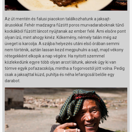
Az út mentén és falusi piacokon találkozhatunk a jaksajt-
árusokkal. Fehér madzagra fűzött poros murvadaraboknak tűnő
kockákból fűzött láncot nyújtanak az ember felé. Ami elsőre pont
olyan ízű, mint ahogy kinéz. Kőkemény, némely talán még az
üveget is karcolja. A szájba helyezés utáni első órában semmi
nem történik, aztán lassan kezd megpuhulni a sajt, majd vékony
rétegekként elkopik a nap végére. Ha nyitott szemmel
közlekedünk egyre több olyan arcot látunk, akinek úgy ki van
tömve egyik pofazacskója, mintha a fogorvostól jött volna. Pedig
csak a jaksajttal küzd, puhítja és néha lefarigcsál belőle egy
darabot.