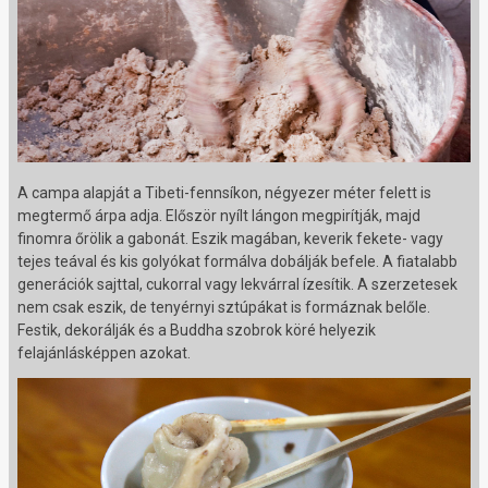
A campa alapját a Tibeti-fennsíkon, négyezer méter felett is
megtermő árpa adja. Először nyílt lángon megpirítják, majd
finomra őrölik a gabonát. Eszik magában, keverik fekete- vagy
tejes teával és kis golyókat formálva dobálják befele. A fiatalabb
generációk sajttal, cukorral vagy lekvárral ízesítik. A szerzetesek
nem csak eszik, de tenyérnyi sztúpákat is formáznak belőle.
Festik, dekorálják és a Buddha szobrok köré helyezik
felajánlásképpen azokat.