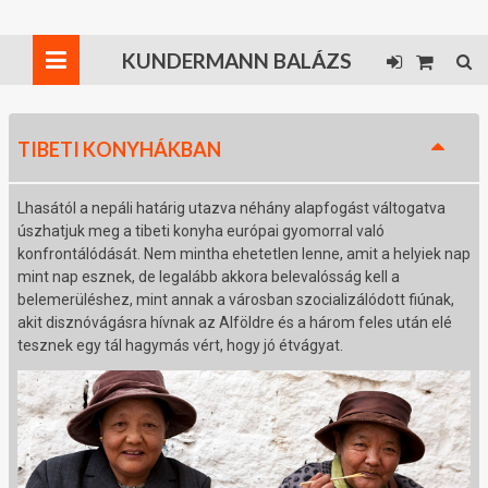
KUNDERMANN BALÁZS
TIBETI KONYHÁKBAN
Lhasától a nepáli határig utazva néhány alapfogást váltogatva
úszhatjuk meg a tibeti konyha európai gyomorral való
konfrontálódását. Nem mintha ehetetlen lenne, amit a helyiek nap
mint nap esznek, de legalább akkora belevalósság kell a
belemerüléshez, mint annak a városban szocializálódott fiúnak,
akit disznóvágásra hívnak az Alföldre és a három feles után elé
tesznek egy tál hagymás vért, hogy jó étvágyat.