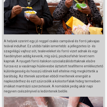
A helyiek szerint egy jó reggel csakis campával és forró jakvajas
teával indulhat. Ez utóbbi talán ismertebb: a jellegzetes íz- és
szagvilágú vajhoz sót, tealeveleket és forró vizet adnak és egy
faedényben addig keverik, míg sűrű, piszkosfehér levet nem
kapnak. A nyugati forró italokon szocializálódottaknak elsőre
furcsa ez a vasárnapi húslevesbe áztatott teafilterre emlékeztető
különlegesség és hosszú időnek kell eltelnie míg megköttetik a
barátság. Az itteniek azonban ebből merítenek energiát a
napkezdethez és ezt szürcsölik a kolostorfalak hideg termeiben
imáikat mantrázó szerzetesek. A nomádok pedig akár napi
negyven csészényivel is ledöntenek belőle.