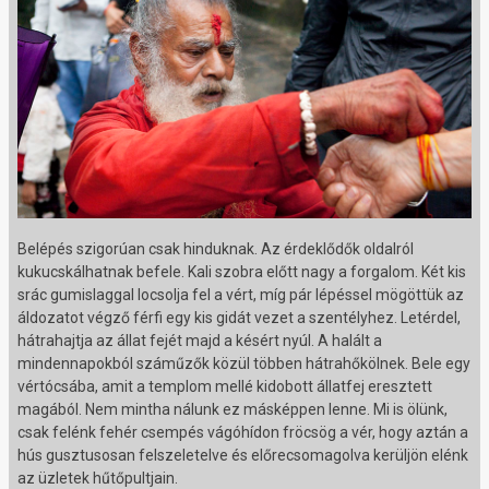
Belépés szigorúan csak hinduknak. Az érdeklődők oldalról
kukucskálhatnak befele. Kali szobra előtt nagy a forgalom. Két kis
srác gumislaggal locsolja fel a vért, míg pár lépéssel mögöttük az
áldozatot végző férfi egy kis gidát vezet a szentélyhez. Letérdel,
hátrahajtja az állat fejét majd a késért nyúl. A halált a
mindennapokból száműzők közül többen hátrahőkölnek. Bele egy
vértócsába, amit a templom mellé kidobott állatfej eresztett
magából. Nem mintha nálunk ez másképpen lenne. Mi is ölünk,
csak felénk fehér csempés vágóhídon fröcsög a vér, hogy aztán a
hús gusztusosan felszeletelve és előrecsomagolva kerüljön elénk
az üzletek hűtőpultjain.