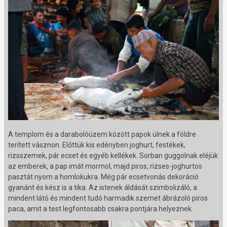
A templom és a darabolóüzem között papok ülnek a földre
terített vásznon. Előttük kis edényben joghurt, festékek,
rizsszemek, pár ecset és egyéb kellékek. Sorban guggolnak eléjük
az emberek, a pap imát mormol, majd piros, rizses-joghurtos
pasztát nyom a homlokukra. Még pár ecsetvonás dekoráció
gyanánt és kész is a tika. Az istenek áldását szimbolizáló, a
mindent látó és mindent tudó harmadik szemet ábrázoló piros
paca, amit a test legfontosabb csakra pontjára helyeznek.