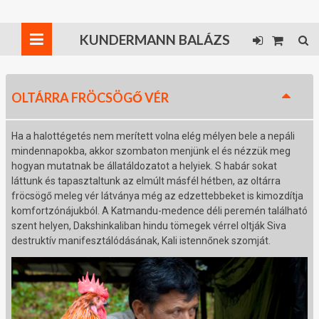
KUNDERMANN BALÁZS
OLTÁRRA FRÖCSÖGŐ VÉR
Ha a halottégetés nem merített volna elég mélyen bele a nepáli
mindennapokba, akkor szombaton menjünk el és nézzük meg
hogyan mutatnak be állatáldozatot a helyiek. S habár sokat
láttunk és tapasztaltunk az elmúlt másfél hétben, az oltárra
fröcsögő meleg vér látványa még az edzettebbeket is kimozdítja
komfortzónájukból. A Katmandu-medence déli peremén található
szent helyen, Dakshinkaliban hindu tömegek vérrel oltják Siva
destruktív manifesztálódásának, Kali istennőnek szomját.