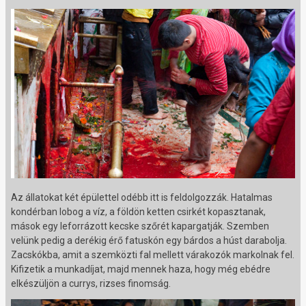
Az állatokat két épülettel odébb itt is feldolgozzák. Hatalmas
kondérban lobog a víz, a földön ketten csirkét kopasztanak,
mások egy leforrázott kecske szőrét kapargatják. Szemben
velünk pedig a derékig érő fatuskón egy bárdos a húst darabolja.
Zacskókba, amit a szemközti fal mellett várakozók markolnak fel.
Kifizetik a munkadíjat, majd mennek haza, hogy még ebédre
elkészüljön a currys, rizses finomság.