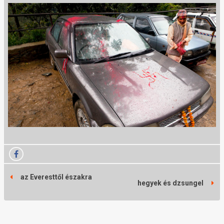
az Everesttől északra
hegyek és dzsungel
j