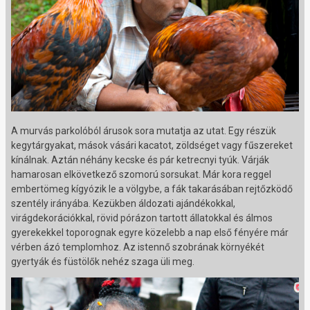
A murvás parkolóból árusok sora mutatja az utat. Egy részük
kegytárgyakat, mások vásári kacatot, zöldséget vagy fűszereket
kínálnak. Aztán néhány kecske és pár ketrecnyi tyúk. Várják
hamarosan elkövetkező szomorú sorsukat. Már kora reggel
embertömeg kígyózik le a völgybe, a fák takarásában rejtőzködő
szentély irányába. Kezükben áldozati ajándékokkal,
virágdekorációkkal, rövid pórázon tartott állatokkal és álmos
gyerekekkel toporognak egyre közelebb a nap első fényére már
vérben ázó templomhoz. Az istennő szobrának környékét
gyertyák és füstölők nehéz szaga üli meg.