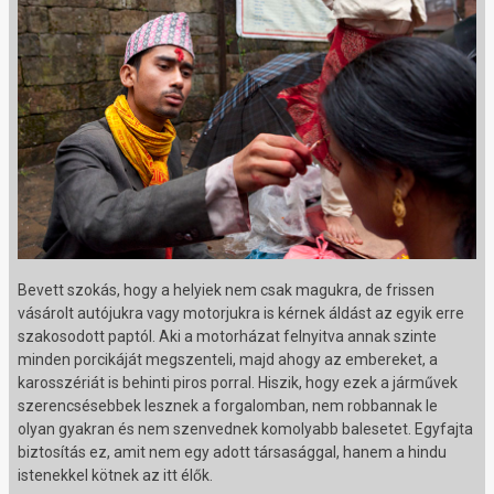
Bevett szokás, hogy a helyiek nem csak magukra, de frissen
vásárolt autójukra vagy motorjukra is kérnek áldást az egyik erre
szakosodott paptól. Aki a motorházat felnyitva annak szinte
minden porcikáját megszenteli, majd ahogy az embereket, a
karosszériát is behinti piros porral. Hiszik, hogy ezek a járművek
szerencsésebbek lesznek a forgalomban, nem robbannak le
olyan gyakran és nem szenvednek komolyabb balesetet. Egyfajta
biztosítás ez, amit nem egy adott társasággal, hanem a hindu
istenekkel kötnek az itt élők.