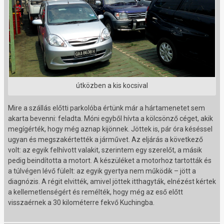
útközben a kis kocsival
Mire a szállás előtti parkolóba értünk már a hártamenetet sem
akarta bevenni: feladta. Móni egyből hívta a kölcsönző céget, akik
megígérték, hogy még aznap kijönnek. Jöttek is, pár óra késéssel
ugyan és megszakértették a járművet. Az eljárás a következő
volt: az egyik felhívott valakit, szerintem egy szerelőt, a másik
pedig beindította a motort. A készüléket a motorhoz tartották és
a túlvégen lévő fülelt: az egyik gyertya nem működik – jött a
diagnózis. A régit elvitték, amivel jöttek itthagyták, elnézést kértek
a kellemetlenségért és remélték, hogy még az eső előtt
visszaérnek a 30 kilométerre fekvő Kuchingba.