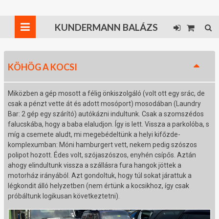
KUNDERMANN BALÁZS
KÖHÖG A KOCSI
Miközben a gép mosott a félig önkiszolgáló (volt ott egy srác, de
csak a pénzt vette át és adott mosóport) mosodában (Laundry
Bar: 2 gép egy szárító) autókázni indultunk. Csak a szomszédos
falucskába, hogy a baba elaludjon. Így is lett. Vissza a parkolóba, s
míg a csemete aludt, mi megebédeltünk a helyi kifőzde-
komplexumban: Móni hamburgert vett, nekem pedig szószos
polipot hozott. Édes volt, szójaszószos, enyhén csípős. Aztán
ahogy elindultunk vissza a szállásra fura hangok jöttek a
motorház irányából. Azt gondoltuk, hogy túl sokat járattuk a
légkondit álló helyzetben (nem értünk a kocsikhoz, így csak
próbáltunk logikusan következtetni).