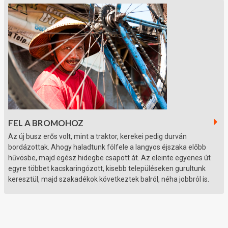
FEL A BROMOHOZ
Az új busz erős volt, mint a traktor, kerekei pedig durván
bordázottak. Ahogy haladtunk fölfele a langyos éjszaka előbb
hűvösbe, majd egész hidegbe csapott át. Az eleinte egyenes út
egyre többet kacskaringózott, kisebb településeken gurultunk
keresztül, majd szakadékok következtek balról, néha jobbról is.