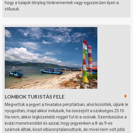
hogy a tulajok tényleg tönkrementek vagy egyszerűen ilyen a
stílusuk.
LOMBOK TURISTÁS FELE
Megvettük a jegyet a hivatalos pénztárban, ahol közölték, üljünk le
nyugodtan, majd akkor indulunk, ha összejött a szükséges 25 fő.
Ha nem, akkor legközelebb reggel fut ki a csónak. Szembesülve a
kvázi menetrenddel és azzal, hogy jegyeinken a 8-as 9-es
számok álltak, kicsit elbizonytalanodtunk, de mivel nem volt jobb