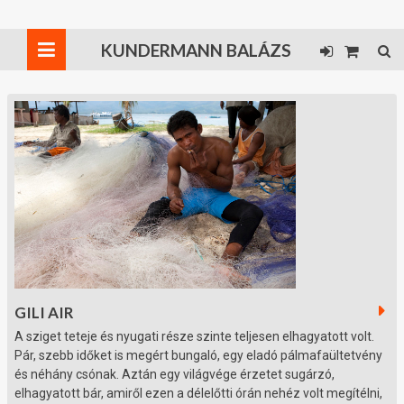
KUNDERMANN BALÁZS
GILI AIR
A sziget teteje és nyugati része szinte teljesen elhagyatott volt.
Pár, szebb időket is megért bungaló, egy eladó pálmafaültetvény
és néhány csónak. Aztán egy világvége érzetet sugárzó,
elhagyatott bár, amiről ezen a délelőtti órán nehéz volt megítélni,