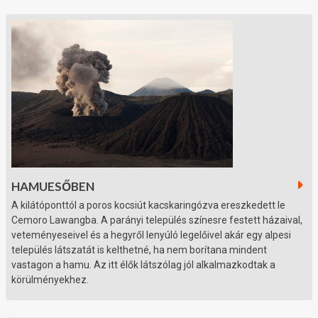
HAMUESŐBEN
A kilátóponttól a poros kocsiút kacskaringózva ereszkedett le
Cemoro Lawangba. A parányi település színesre festett házaival,
veteményeseivel és a hegyről lenyúló legelőivel akár egy alpesi
település látszatát is kelthetné, ha nem borítana mindent
vastagon a hamu. Az itt élők látszólag jól alkalmazkodtak a
körülményekhez.