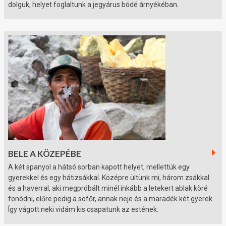
dolguk, helyet foglaltunk a jegyárus bódé árnyékéban.
BELE A KÖZEPÉBE
A két spanyol a hátsó sorban kapott helyet, mellettük egy
gyerekkel és egy hátizsákkal. Középre ültünk mi, három zsákkal
és a haverral, aki megpróbált minél inkább a letekert ablak köré
fonódni, előre pedig a sofőr, annak neje és a maradék két gyerek.
Így vágott neki vidám kis csapatunk az estének.