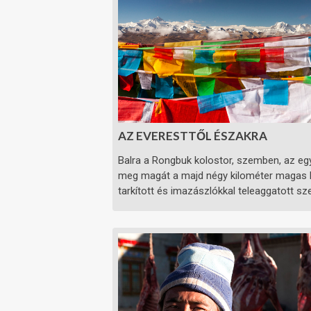
AZ EVERESTTŐL ÉSZAKRA
Balra a Rongbuk kolostor, szemben, az egy
meg magát a majd négy kilométer magas kő 
tarkított és imazászlókkal teleaggatott sze