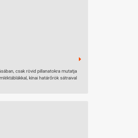
sában, csak rövid pillanatokra mutatja
ktáblákkal, kínai határőrök sátraival