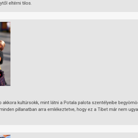
ől eltérni tilos.
bb akkora kultúrsokk, mint látni a Potala palota szentélyeibe begyöm
minden pillanatban arra emlékeztetve, hogy ez a Tibet már nem ugya