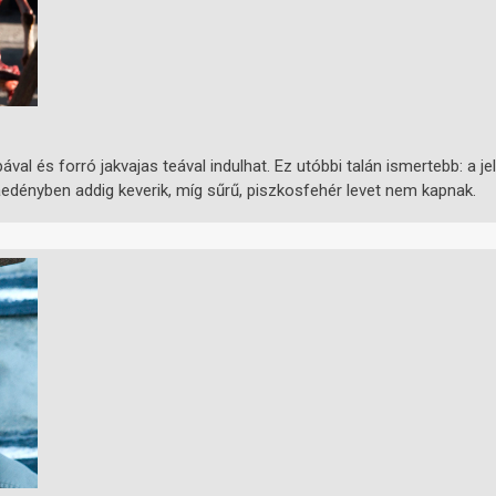
ával és forró jakvajas teával indulhat. Ez utóbbi talán ismertebb: a je
aedényben addig keverik, míg sűrű, piszkosfehér levet nem kapnak.