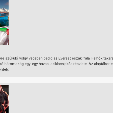
re szűkülő völgy végében pedig az Everest északi fala. Felhők takará
háromszög egy-egy havas, sziklacsipkés részlete. Az alaptábor emlé
ntély.