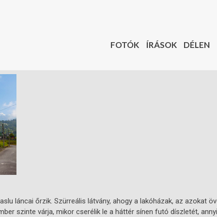
FOTÓK
ÍRÁSOK
DÉLEN
lu láncai őrzik. Szürreális látvány, ahogy a lakóházak, az azokat 
r szinte várja, mikor cserélik le a háttér sínen futó díszletét, ann