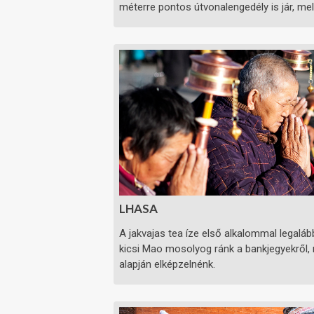
méterre pontos útvonalengedély is jár, melyt
LHASA
A jakvajas tea íze első alkalommal legalá
kicsi Mao mosolyog ránk a bankjegyekről, 
alapján elképzelnénk.