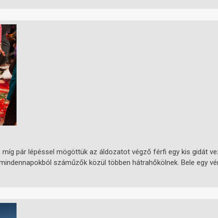
t, míg pár lépéssel mögöttük az áldozatot végző férfi egy kis gidát ve
lt a mindennapokból száműzők közül többen hátrahőkölnek. Bele egy v