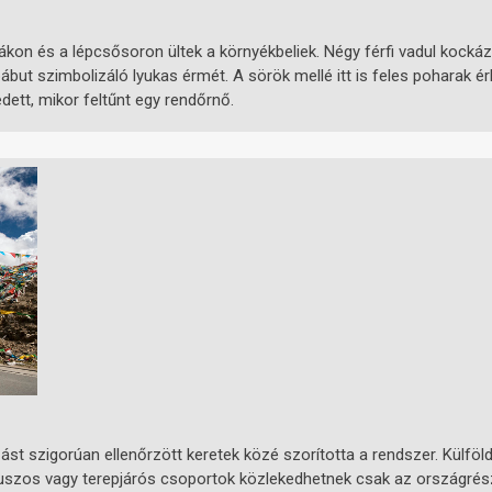
ckákon és a lépcsősoron ültek a környékbeliek. Négy férfi vadul kocká
bábut szimbolizáló lyukas érmét. A sörök mellé itt is feles poharak érk
dett, mikor feltűnt egy rendőrnő.
st szigorúan ellenőrzött keretek közé szorította a rendszer. Külföld
 buszos vagy terepjárós csoportok közlekedhetnek csak az országrés