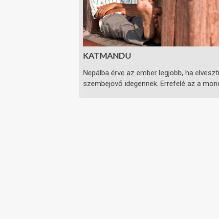
KATMANDU
Nepálba érve az ember legjobb, ha elveszt
szembejövő idegennek. Errefelé az a mondá