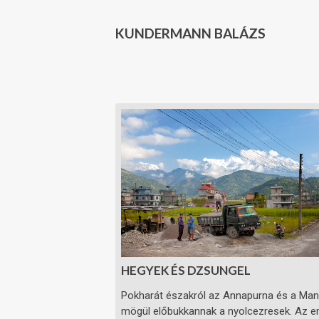
KUNDERMANN BALÁZS
HEGYEK ÉS DZSUNGEL
Pokharát északról az Annapurna és a Manas
mögül előbukkannak a nyolcezresek. Az embe