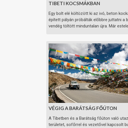
TIBETI KOCSMÁKBAN
Egy bolt elé költözött ki az ivó, beton ko
épített pályán próbálták előbbre juttatni a 
vendég töltött minduntalan újra. Már estele
VÉGIG A BARÁTSÁG FŐÚTON
A Tibetben és a Barátság főúton való utazá
területet, sofőrrel és vezetővel kapcsolt