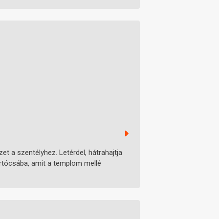
zet a szentélyhez. Letérdel, hátrahajtja
értócsába, amit a templom mellé