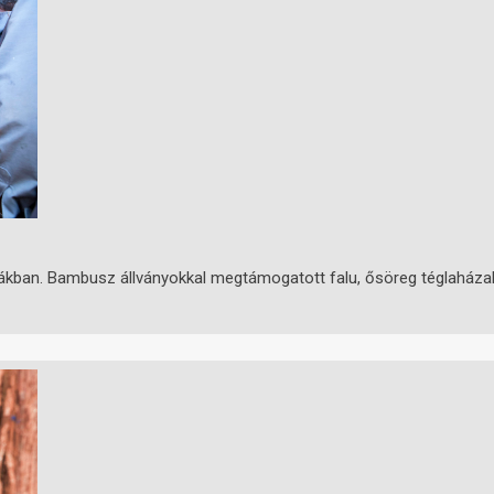
tcákban. Bambusz állványokkal megtámogatott falu, ősöreg téglaházak