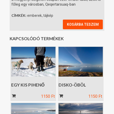
főleg egy városban, Qeqertarsuaq-ban
CÍMKÉK:
,
emberek
tájkép
KOSÁRBA TESZEM
KAPCSOLÓDÓ TERMÉKEK
EGY KIS PIHENŐ
DISKO-ÖBÖL
Kosár
Kosár
1150
Ft
1150
Ft