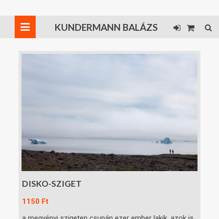
KUNDERMANN BALÁZS
DISKO-SZIGET
1150
Ft
a megyényi szigeten csupán ezer ember lakik, azok is