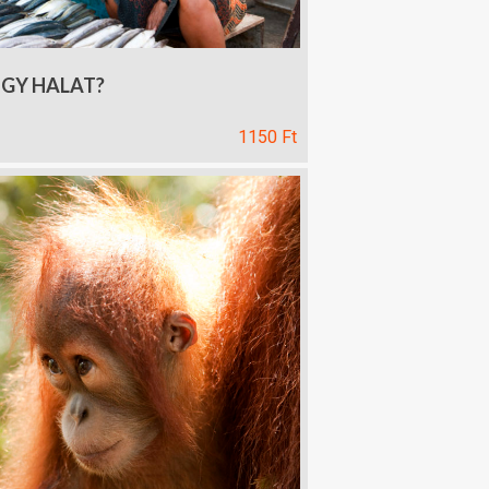
EGY HALAT?
ár
1150
Ft