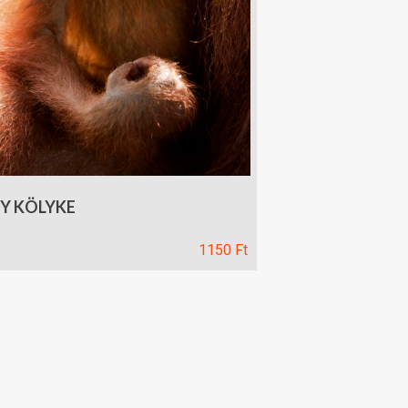
Y KÖLYKE
ár
1150
Ft