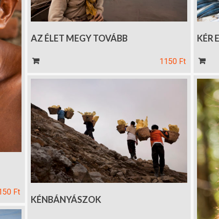
AZ ÉLET MEGY TOVÁBB
KÉR 
Kosár
Kos
1150
Ft
150
Ft
KÉNBÁNYÁSZOK