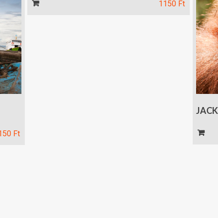
Kosár
1150
Ft
JACK
Kos
150
Ft